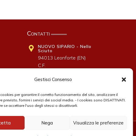
Contatti
NUOVO SIPARIO - Nello
Sciuto
94013 Leonforte (EN)
C.F.
SCTRSR53M48E536K
Gestisci Consenso
328 746 4258
finasciuto@libero.it
cookies per garantire il corretto funzionamento del sito, analizzare il
ove previsto, fornire i servizi dei social media. - I cookies sono DISATTIVATI.
re se accettare l'uso degli stessi o disattivarli.
cetta
Nega
Visualizza le preferenze
Cresoft
Realizzato da: