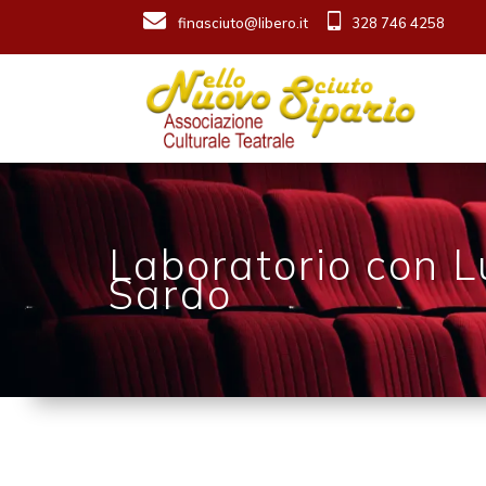
finasciuto@libero.it
328 746 4258
Laboratorio con L
Sardo