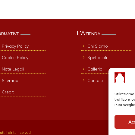
ormative
L’Azienda
Privacy Policy
Chi Siamo
Cookie Policy
Spettacoli
Note Legali
Galleria
Sitemap
Contatti
Crediti
Utilizziamo 
traffico e, 
Puoi sceglie
Ac
utti i diritti riservati