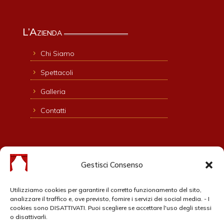
L’Azienda
Chi Siamo
Spettacoli
Galleria
Contatti
Contatti
Gestisci Consenso
NUOVO SIPARIO - Nello Sciuto
94013 Leonforte (EN)
Utilizziamo cookies per garantire il corretto funzionamento del sito,
C.F. SCTRSR53M48E536K
analizzare il traffico e, ove previsto, fornire i servizi dei social media. - I
cookies sono DISATTIVATI. Puoi scegliere se accettare l'uso degli stessi
328 746 4258
o disattivarli.